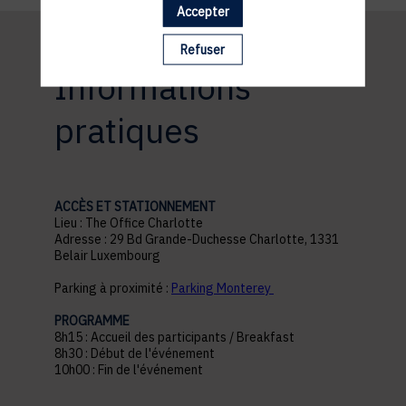
Accepter
Refuser
Informations
pratiques
ACCÈS ET STATIONNEMENT
Lieu : The Office Charlotte
Adresse : 29 Bd Grande-Duchesse Charlotte, 1331
Belair Luxembourg
Parking à proximité :
Parking Monterey
PROGRAMME
8h15 : Accueil des participants / Breakfast
8h30 : Début de l'événement
10h00 : Fin de l'événement