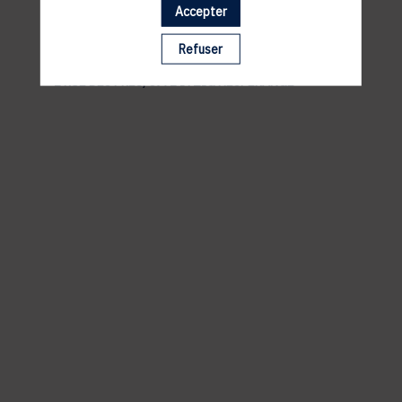
Accepter
LIEU
Refuser
ANDY SCHLECK CYCLES
2 RUE DES PRÈS, 5972 ITZIG HESPERANGE