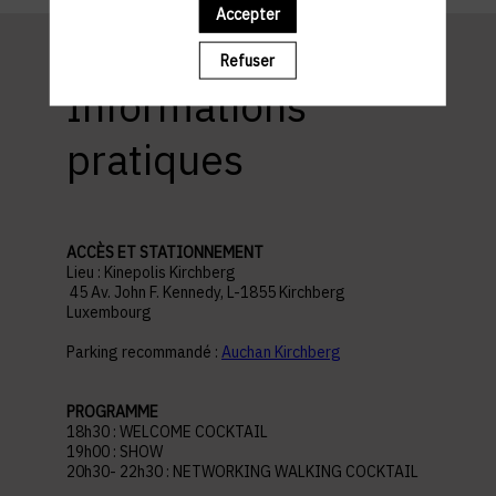
Accepter
Refuser
Informations
pratiques
ACCÈS ET STATIONNEMENT
Lieu : Kinepolis Kirchberg
45 Av. John F. Kennedy, L-1855 Kirchberg
Luxembourg
Parking recommandé :
Auchan Kirchberg
PROGRAMME
18h30 : WELCOME COCKTAIL
19h00 : SHOW
20h30- 22h30 : NETWORKING WALKING COCKTAIL