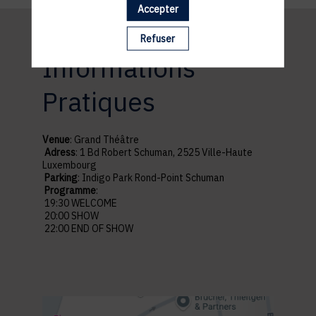
Accepter
Refuser
Informations
Pratiques
Venue
: Grand Théâtre
Adress
: 1 Bd Robert Schuman, 2525 Ville-Haute
Luxembourg
Parking
: Indigo Park Rond-Point Schuman
Programme
:
19:30 WELCOME
20:00 SHOW
22:00 END OF SHOW