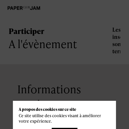
Participer
Les
inscri
A l'évènement
sont
termi
Informations
pratiques
A propos des cookies sur ce site
Ce site utilise des cookies visant à améliorer
votre expérience.