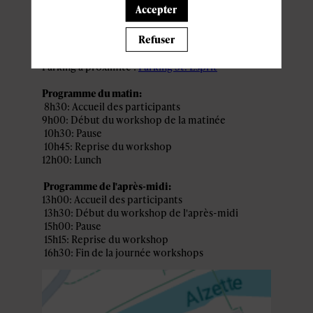
ACCÈS ET STATIONNEMENT
Accepter
Abbaye de Neimënster
Refuser
28 Rue Münster, 2160 Luxembourg
Parking à proximité :
Parking St. Esprit
Programme du matin:
8h30: Accueil des participants
9h00: Début du workshop de la matinée
10h30: Pause
10h45: Reprise du workshop
12h00: Lunch
Programme de l'après-midi:
13h00: Accueil des participants
13h30: Début du workshop de l'après-midi
15h00: Pause
15h15: Reprise du workshop
16h30: Fin de la journée workshops