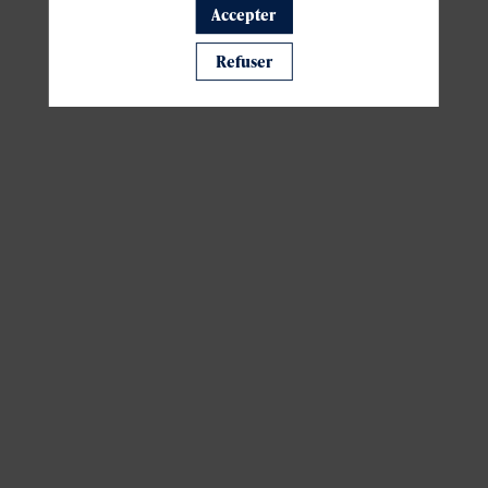
Accepter
Il manque du contenu : rafraichissez votre navigateur
Refuser