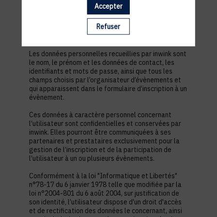
est nécessaire pour permettre à l’utilisateur de
Accepter
s’inscrire à un évènement, d’accéder au site d’un
évènement, et de consulter les informations
Refuser
relatives à l’organisation pratique et logistique d’un
évènement.
Les données personnelles recueillies par inwink sont
le nom, le prénom et les données de contact, les
identifiants et mots de passe, ainsi que tous les
champs choisis par l’organisateur d’évènements et
qui apparaissent dans le formulaire d’inscription à un
évènement.
Ces données à caractère personnel concernant
l’utilisateur sont confidentielles et conservées par
inwink. Elles pourront être communiquées à ses
partenaires et prestataires exclusivement pour la
gestion de l’inscription et de la participation de
l’utilisateur à un ou plusieurs évènements.
Conformément à la loi "Informatique et Libertés"
n°78-17 du 6 janvier 1978 telle que modifiée par la
loi n°2004-801 du 6 août 2004, sur justification de
son identité, l’utilisateur dispose d'un droit d'accès
et de rectification des données le concernant, ainsi