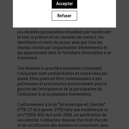
est nécessaire pour permettre à l’utilisateur de
Accepter
s’inscrire à un évènement, d’accéder au site d’un
évènement, et de consulter les informations
Refuser
relatives à l’organisation pratique et logistique d’un
évènement.
Les données personnelles recueillies par inwink sont
le nom, le prénom et les données de contact, les
identifiants et mots de passe, ainsi que tous les
champs choisis par l’organisateur d’évènements et
qui apparaissent dans le formulaire d’inscription à un
évènement.
Ces données à caractère personnel concernant
l’utilisateur sont confidentielles et conservées par
inwink. Elles pourront être communiquées à ses
partenaires et prestataires exclusivement pour la
gestion de l’inscription et de la participation de
l’utilisateur à un ou plusieurs évènements.
Conformément à la loi "Informatique et Libertés"
n°78-17 du 6 janvier 1978 telle que modifiée par la
loi n°2004-801 du 6 août 2004, sur justification de
son identité, l’utilisateur dispose d'un droit d'accès
et de rectification des données le concernant, ainsi