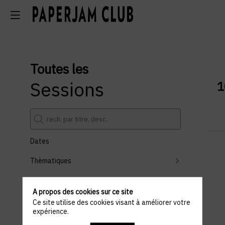
Toutes les
Sessions
1
Dates
Thèmatiques
Partenaires
A propos des cookies sur ce site
Effacer tous les filtres
Ce site utilise des cookies visant à améliorer votre
expérience.