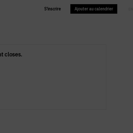
S'inscrire
Ajouter au calendrier
FR
EN
nt closes.