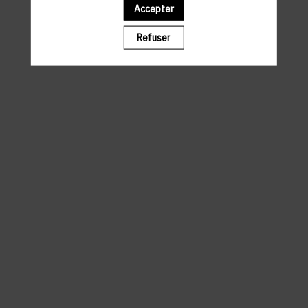
Accepter
Il manque du contenu : rafraichissez votre navigateur
Refuser