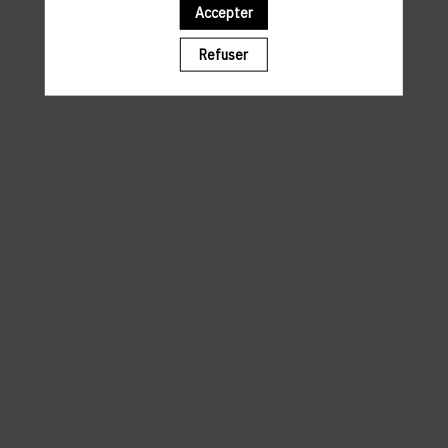
Accepter
Il manque du contenu : rafraichissez votre navigateur
Refuser