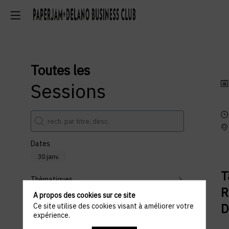
Toutes les
Sessions
Dates
30 janv.
T
Thèmatiques
R
A propos des cookies sur ce site
Partenaires
D
Ce site utilise des cookies visant à améliorer votre
expérience.
Effacer tous les filtres