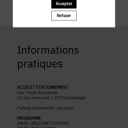
Accepter
Refuser
Informations
pratiques
ACCÈS ET STATIONNEMENT
Lieu : Foyer Assurances
12, rue Léon Laval, L-3372 Leudelange
Parking recommandé : sur place.
PROGRAMME
18h30 : WELCOME COCKTAIL