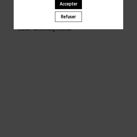
Luxembourg-ville
Accepter
PROGRAMME
Refuser
18h30 : Welcome Cocktail
19h00 : Show
20h00 : Networking cocktail