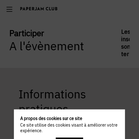
Participer
Les
inscrip
A l'évènement
sont
termi
Informations
pratiques
A propos des cookies sur ce site
Ce site utilise des cookies visant à améliorer votre
expérience.
ACCÈS ET STATIONNEMENT