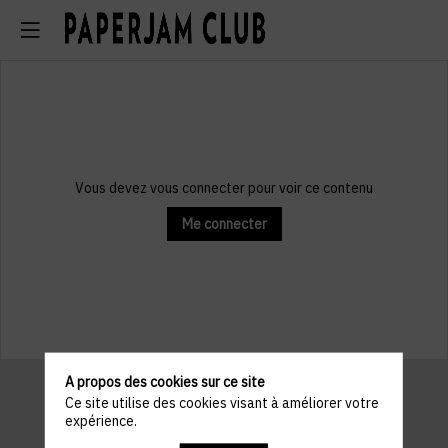
Vous devez vous connecter pour voir ce contenu
Me connecter
A propos des cookies sur ce site
Ce site utilise des cookies visant à améliorer votre
expérience.
Informations