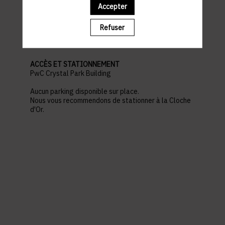
Accepter
pratiques
Refuser
ACCÈS ET STATIONNEMENT
PwC Crystal Park Building
Aucun parking disponible sur place.
Nous vous recommendons de stationner à la Cloche
d'Or.