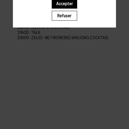
Lieu : Casino Luxembourg
Accepter
Parking recommandé : Knuedler
Refuser
PROGRAMME
18h30 : WELCOME COCKTAIL
19h00 : TALK
20h00- 21h30 : NETWORKING WALKING COCKTAIL