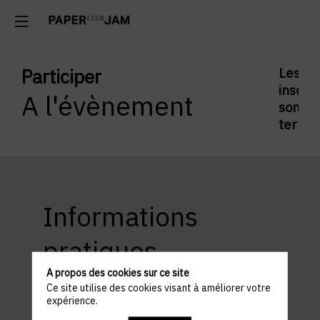
Participer
Les
inscrip
A l'évènement
sont
termi
Informations
pratiques
A propos des cookies sur ce site
Ce site utilise des cookies visant à améliorer votre
expérience.
ACCÈS ET STATIONNEMENT