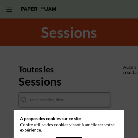
Sessions
Toutes les
Aucun
résultat
Sessions
A propos des cookies sur ce site
DATES
Ce site utilise des cookies visant à améliorer votre
expérience.
THÈMATIQUES