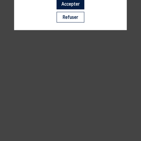
Accepter
Il manque du contenu : rafraichissez votre navigateur
Refuser