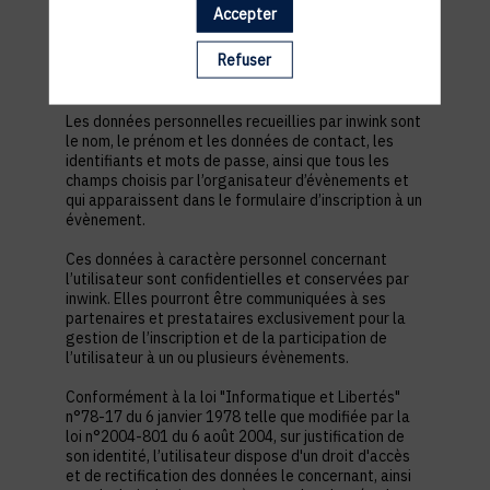
est nécessaire pour permettre à l’utilisateur de
Accepter
s’inscrire à un évènement, d’accéder au site d’un
évènement, et de consulter les informations
Refuser
relatives à l’organisation pratique et logistique d’un
évènement.
Les données personnelles recueillies par inwink sont
le nom, le prénom et les données de contact, les
identifiants et mots de passe, ainsi que tous les
champs choisis par l’organisateur d’évènements et
qui apparaissent dans le formulaire d’inscription à un
évènement.
Ces données à caractère personnel concernant
l’utilisateur sont confidentielles et conservées par
inwink. Elles pourront être communiquées à ses
partenaires et prestataires exclusivement pour la
gestion de l’inscription et de la participation de
l’utilisateur à un ou plusieurs évènements.
Conformément à la loi "Informatique et Libertés"
n°78-17 du 6 janvier 1978 telle que modifiée par la
loi n°2004-801 du 6 août 2004, sur justification de
son identité, l’utilisateur dispose d'un droit d'accès
et de rectification des données le concernant, ainsi