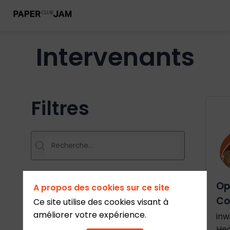
Intervenants
Filtres
Op
A propos des cookies sur ce site
Co
Ce site utilise des cookies visant à
améliorer votre expérience.
inw
He