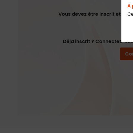
A 
Vous devez être inscrit et con
Ce
In
Déja inscrit ? Connectez-vou
Co