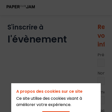
S'inscrire à
Rens
vos
l'évènement
info
Préno
Nom
A propos des cookies sur ce site
*
Email
Ce site utilise des cookies visant à
améliorer votre expérience.
Sociét