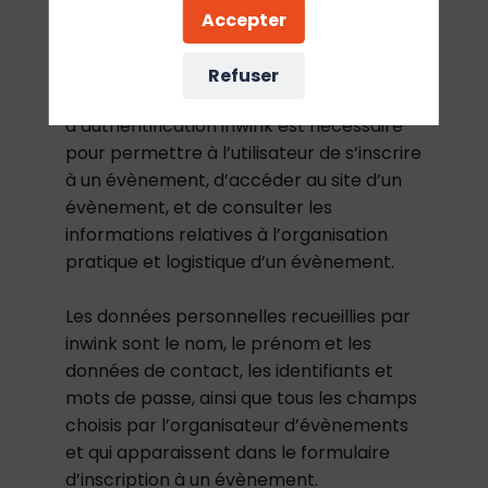
l’évènement.
Accepter
La collecte de certaines données à
Refuser
caractère personnel par le système
d’authentification inwink est nécessaire
pour permettre à l’utilisateur de s’inscrire
à un évènement, d’accéder au site d’un
évènement, et de consulter les
informations relatives à l’organisation
pratique et logistique d’un évènement.
Les données personnelles recueillies par
inwink sont le nom, le prénom et les
données de contact, les identifiants et
mots de passe, ainsi que tous les champs
choisis par l’organisateur d’évènements
et qui apparaissent dans le formulaire
d’inscription à un évènement.