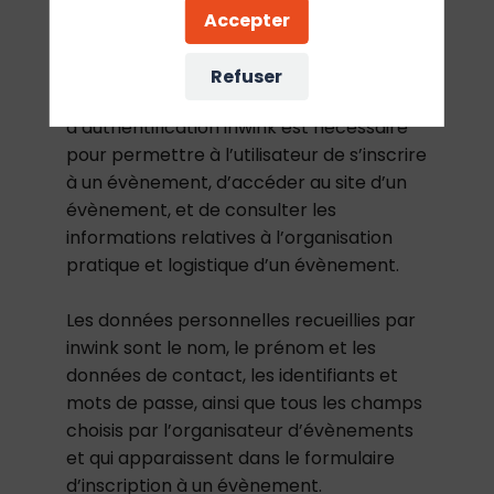
l’évènement.
Accepter
La collecte de certaines données à
Refuser
caractère personnel par le système
d’authentification inwink est nécessaire
pour permettre à l’utilisateur de s’inscrire
à un évènement, d’accéder au site d’un
évènement, et de consulter les
informations relatives à l’organisation
pratique et logistique d’un évènement.
Les données personnelles recueillies par
inwink sont le nom, le prénom et les
données de contact, les identifiants et
mots de passe, ainsi que tous les champs
choisis par l’organisateur d’évènements
et qui apparaissent dans le formulaire
d’inscription à un évènement.