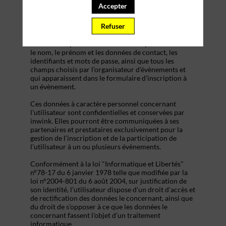
s’inscrire à un évènement, d’accéder au site d’un
Accepter
évènement, et de consulter les informations relatives
à l’organisation pratique et logistique d’un
Refuser
évènement.
Les données personnelles recueillies par inwink sont
le nom, le prénom et les données de contact, les
identifiants et mots de passe, ainsi que tous les
champs choisis par l’organisateur d’évènements et
qui apparaissent dans le formulaire d’inscription à
un évènement.
Ces données à caractère personnel concernant
l’utilisateur sont confidentielles et conservées par
inwink. Elles pourront être communiquées à ses
partenaires et prestataires exclusivement pour la
gestion de l’inscription et de la participation de
l’utilisateur à un ou plusieurs évènements.
Conformément à la loi "Informatique et Libertés"
n°78-17 du 6 janvier 1978 telle que modifiée par la
loi n°2004-801 du 6 août 2004, sur justification de
son identité, l’utilisateur dispose d'un droit d'accès et
de rectification des données le concernant, ainsi que
du droit de s’opposer à ce que les données le
concernant fassent l'objet d'un traitement
informatique