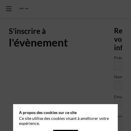
S'inscrire à
Rens
vos
l'évènement
info
Prénom
Nom
*
Email
A propos des cookies sur ce site
Société
Ce site utilise des cookies visant à améliorer votre
expérience.