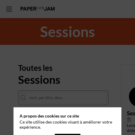
Sessions
Toutes les
Sessions
Ses
A propos des cookies sur ce site
DATES
Ce site utilise des cookies visant à améliorer votre
Lor
expérience.
THÈMATIQUES
dolo