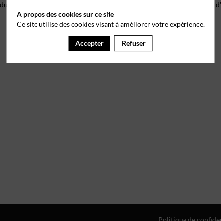
 du droit de s’opposer à ce que les données le concernant fassent l'objet
A propos des cookies sur ce site
Ce site utilise des cookies visant à améliorer votre expérience.
Accepter
Refuser
Politique de confiden