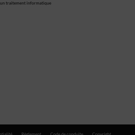
 d'un traitement informatique
tialité
Règlement
Code de conduite
Copyright