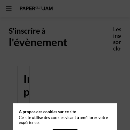
S'inscrire à
Les
inscrip
l'évènement
sont
closes.
Informations
pratiques
ACCÈS
A propos des cookies sur ce site
ET
Ce site utilise des cookies visant à améliorer votre
expérience.
PARKING