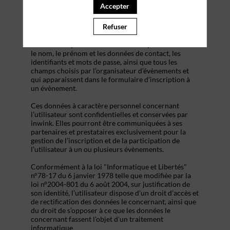
s’inscrire à un évènement, d’accéder au site d’un
Accepter
évènement, et de consulter les informations relatives
à l’organisation pratique et logistique d’un
Refuser
évènement.
Les données personnelles recueillies par inwink sont
le nom, le prénom et les données de contact, les
identifiants et mots de passe, ainsi que tous les
champs choisis par l’organisateur d’évènements et
qui apparaissent dans le formulaire d’inscription à
un évènement.
Ces données à caractère personnel concernant
l’utilisateur sont confidentielles et conservées par
inwink. Elles pourront être communiquées à ses
partenaires et prestataires exclusivement pour la
gestion de l’inscription et de la participation de
l’utilisateur à un ou plusieurs évènements.
Conformément à la loi "Informatique et Libertés"
n°78-17 du 6 janvier 1978 telle que modifiée par la
loi n°2004-801 du 6 août 2004, sur justification de
son identité, l’utilisateur dispose d'un droit d'accès et
de rectification des données le concernant, ainsi que
du droit de s’opposer à ce que les données le
concernant fassent l'objet d'un traitement
informatique