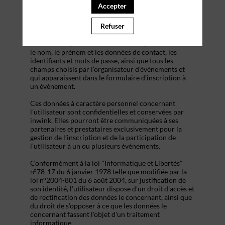
s’inscrire à un évènement, d’accéder au site d’un
Accepter
évènement, et de consulter les informations relatives
à l’organisation pratique et logistique d’un
Refuser
évènement.
Les données personnelles recueillies par inwink sont
le nom, le prénom et les données de contact, les
identifiants et mots de passe, ainsi que tous les
champs choisis par l’organisateur d’évènements et
qui apparaissent dans le formulaire d’inscription à
un évènement.
Ces données à caractère personnel concernant
l’utilisateur sont confidentielles et conservées par
inwink. Elles pourront être communiquées à ses
partenaires et prestataires exclusivement pour la
gestion de l’inscription et de la participation de
l’utilisateur à un ou plusieurs évènements.
Conformément à la loi "Informatique et Libertés"
n°78-17 du 6 janvier 1978 telle que modifiée par la
loi n°2004-801 du 6 août 2004, sur justification de
son identité, l’utilisateur dispose d'un droit d'accès et
de rectification des données le concernant, ainsi que
du droit de s’opposer à ce que les données le
concernant fassent l'objet d'un traitement
informatique