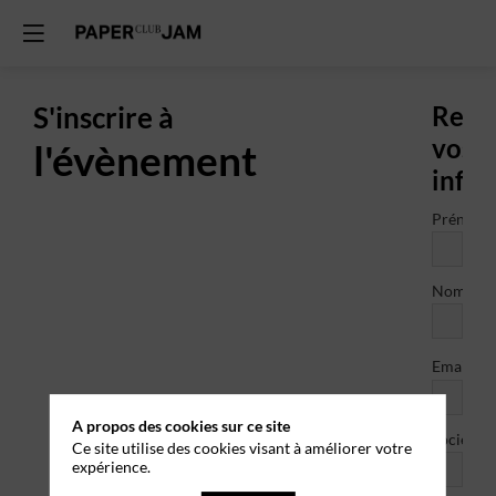
S'inscrire à
Rens
vos
l'évènement
info
Prénom
Nom
*
Email
A propos des cookies sur ce site
Société
Ce site utilise des cookies visant à améliorer votre
expérience.