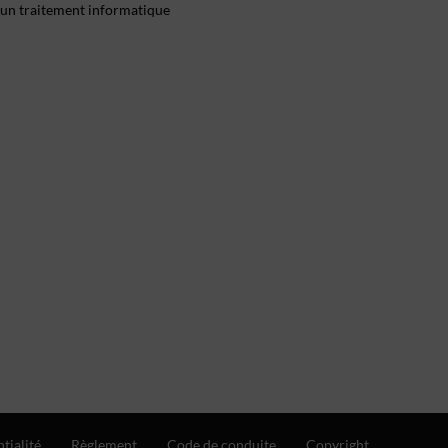
 d'un traitement informatique
tialité
Règlement
Code de conduite
Copyright