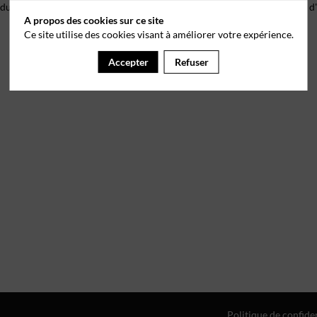
 du droit de s’opposer à ce que les données le concernant fassent l'objet
A propos des cookies sur ce site
Ce site utilise des cookies visant à améliorer votre expérience.
Accepter
Refuser
Politique de confiden