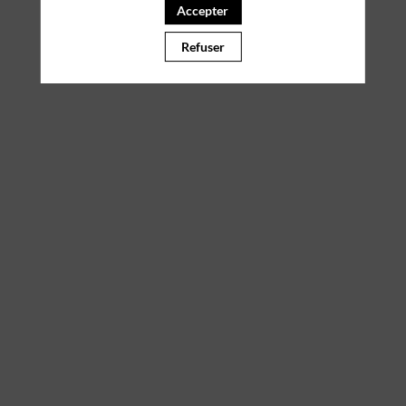
Accepter
Il manque du contenu : rafraichissez votre navigateur
Refuser