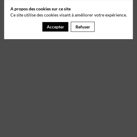
A propos des cookies sur ce site
Ce site utilise des cookies visant à améliorer votre expérience.
Accepter
Refuser
Il manque du contenu : rafraichissez votre navigateur