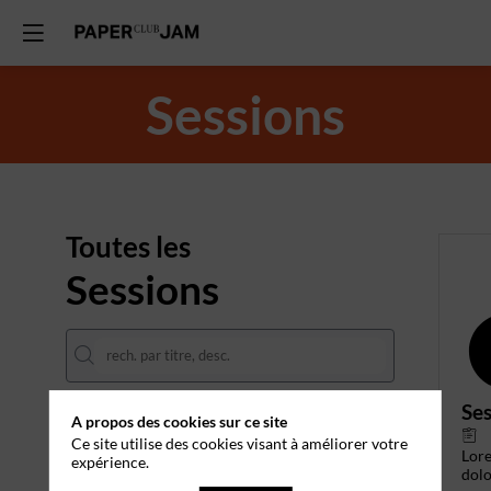
Sessions
Toutes les
Sessions
Ses
A propos des cookies sur ce site
DATES
Ce site utilise des cookies visant à améliorer votre
Lor
expérience.
THÈMATIQUES
dolo