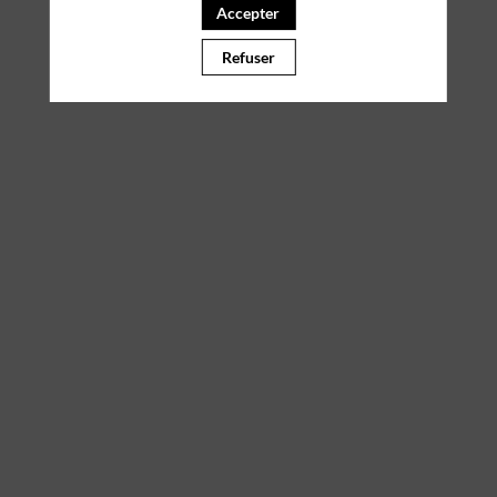
Accepter
Il manque du contenu : rafraichissez votre navigateur
Refuser