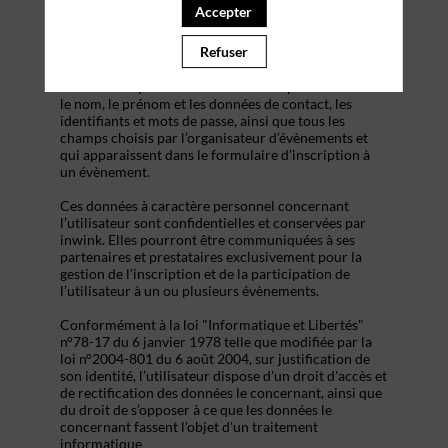
s’inscrire à un évènement, d’accéder au site d’un
Accepter
évènement, et de consulter les informations relatives
à l’organisation pratique et logistique d’un
Refuser
évènement.
Les données personnelles recueillies par inwink sont
le nom, le prénom et les données de contact, les
identifiants et mots de passe, ainsi que tous les
champs choisis par l’organisateur d’évènements et
qui apparaissent dans le formulaire d’inscription à
un évènement.
Ces données à caractère personnel concernant
l’utilisateur sont confidentielles et conservées par
inwink. Elles pourront être communiquées à ses
partenaires et prestataires exclusivement pour la
gestion de l’inscription et de la participation de
l’utilisateur à un ou plusieurs évènements.
Conformément à la loi "Informatique et Libertés"
n°78-17 du 6 janvier 1978 telle que modifiée par la
loi n°2004-801 du 6 août 2004, sur justification de
son identité, l’utilisateur dispose d'un droit d'accès et
de rectification des données le concernant, ainsi que
du droit de s’opposer à ce que les données le
concernant fassent l'objet d'un traitement
informatique