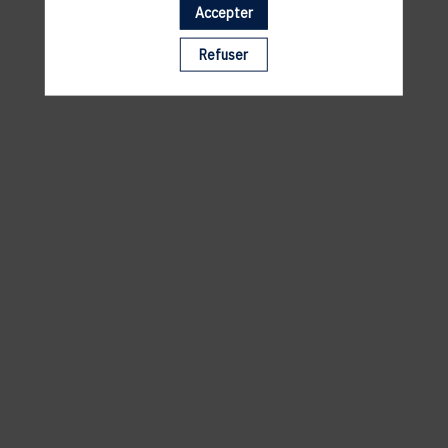
Accepter
Il manque du contenu : rafraichissez votre navigateur
Refuser