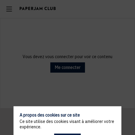
Vous devez vous connecter pour voir ce contenu
Me connecter
A propos des cookies sur ce site
Ce site utilise des cookies visant à améliorer votre
expérience.
Informations