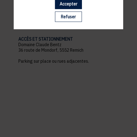
Accepter
pratiques
Refuser
ACCÈS ET STATIONNEMENT
Domaine Claude Bentz
36 route de Mondorf, 5552 Remich
Parking sur place ou rues adjacentes.