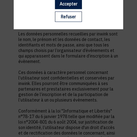
est nécessaire pour permettre à l’utilisateur de
Accepter
s’inscrire à un évènement, d’accéder au site d’un
évènement, et de consulter les informations
Refuser
relatives à l’organisation pratique et logistique d’un
évènement.
Les données personnelles recueillies par inwink sont
le nom, le prénom et les données de contact, les
identifiants et mots de passe, ainsi que tous les
champs choisis par l’organisateur d’évènements et
qui apparaissent dans le formulaire d’inscription à un
évènement.
Ces données à caractère personnel concernant
l’utilisateur sont confidentielles et conservées par
inwink. Elles pourront être communiquées à ses
partenaires et prestataires exclusivement pour la
gestion de l’inscription et de la participation de
l’utilisateur à un ou plusieurs évènements.
Conformément à la loi "Informatique et Libertés"
n°78-17 du 6 janvier 1978 telle que modifiée par la
loi n°2004-801 du 6 août 2004, sur justification de
son identité, l’utilisateur dispose d'un droit d'accès
et de rectification des données le concernant, ainsi