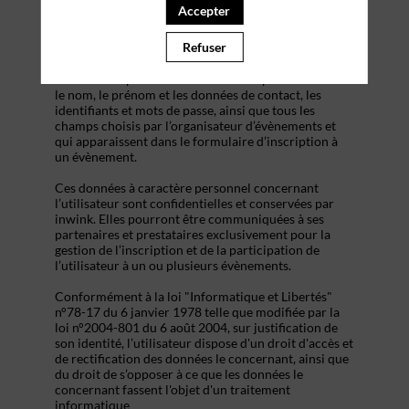
s’inscrire à un évènement, d’accéder au site d’un
Accepter
évènement, et de consulter les informations relatives
à l’organisation pratique et logistique d’un
Refuser
évènement.
Les données personnelles recueillies par inwink sont
le nom, le prénom et les données de contact, les
identifiants et mots de passe, ainsi que tous les
champs choisis par l’organisateur d’évènements et
qui apparaissent dans le formulaire d’inscription à
un évènement.
Ces données à caractère personnel concernant
l’utilisateur sont confidentielles et conservées par
inwink. Elles pourront être communiquées à ses
partenaires et prestataires exclusivement pour la
gestion de l’inscription et de la participation de
l’utilisateur à un ou plusieurs évènements.
Conformément à la loi "Informatique et Libertés"
n°78-17 du 6 janvier 1978 telle que modifiée par la
loi n°2004-801 du 6 août 2004, sur justification de
son identité, l’utilisateur dispose d'un droit d'accès et
de rectification des données le concernant, ainsi que
du droit de s’opposer à ce que les données le
concernant fassent l'objet d'un traitement
informatique