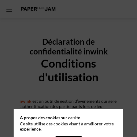
Déclaration de
confidentialité inwink
Conditions
d'utilisation
inwink
est un outil de gestion d’évènements qui gère
l’authentification des participants lors de leur
inscription à l’évènement.
A propos des cookies sur ce site
La collecte de certaines données à caractère
Ce site utilise des cookies visant à améliorer votre
personnel par le système d’authentification inwink
expérience.
est nécessaire pour permettre à l’utilisateur de