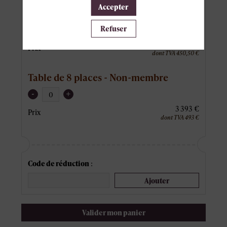
Table de 8 places - Membre Paperjam
Accepter
Club
Refuser
-
+
3 100,50 €
Prix
dont TVA 450,50 €
Table de 8 places - Non-membre
-
+
3 393 €
Prix
dont TVA 493 €
Code de réduction
:
Ajouter
Valider mon panier