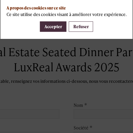
A propos des cookies sur ce site
Ce site utilise des cookies visant à améliorer votre expérience.
Accepter
Refuser
l Estate Seated Dinner Par
LuxReal Awards 2025
table, renseignez vos informations ci-dessous, nous vous recontactero
*
Nom
*
Société