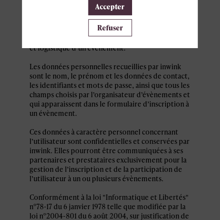
personnel par le système d’authentification
Accepter
inwink est nécessaire pour permettre à
l’utilisateur de s’inscrire à un évènement,
Refuser
d’accéder au site d’un évènement, et de consulter
les informations relatives à l’organisation pratique
et logistique d’un évènement.
Les données personnelles recueillies par inwink
sont le nom, le prénom et les données de contact,
les identifiants et mots de passe, ainsi que tous les
champs choisis par l’organisateur d’évènements et
qui apparaissent dans le formulaire d’inscription à
un évènement.
Ces données à caractère personnel concernant
l’utilisateur sont confidentielles et conservées par
inwink. Elles pourront être communiquées à ses
partenaires et prestataires exclusivement pour la
gestion de l’inscription et de la participation de
l’utilisateur à un ou plusieurs évènements.
Conformément à la loi "Informatique et Libertés"
n°78-17 du 6 janvier 1978 telle que modifiée par la
loi n°2004-801 du 6 août 2004, sur justification de