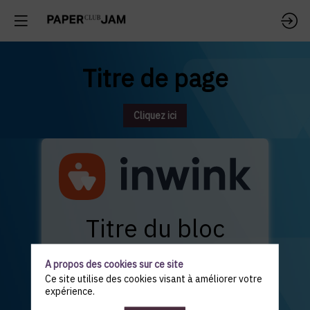
Titre de page
Cliquez ici
Titre du bloc
Sous-titre du bloc
A propos des cookies sur ce site
Ce site utilise des cookies visant à améliorer votre
expérience.
Lorem ipsum, dolor sit amet