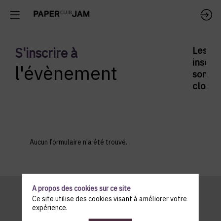
S'inscrire à
Les
inscrip
l'évènement
sont
closes
Aucun formulaire n'a été trouvé.
A propos des cookies sur ce site
Ce site utilise des cookies visant à améliorer votre
expérience.