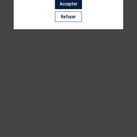
Accepter
Il manque du contenu : rafraichissez votre navigateur
Refuser