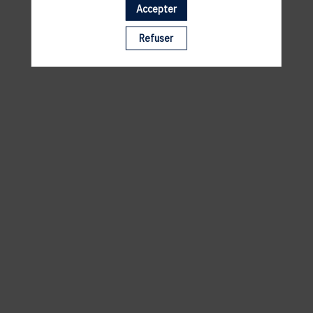
Accepter
Il manque du contenu : rafraichissez votre navigateur
Refuser