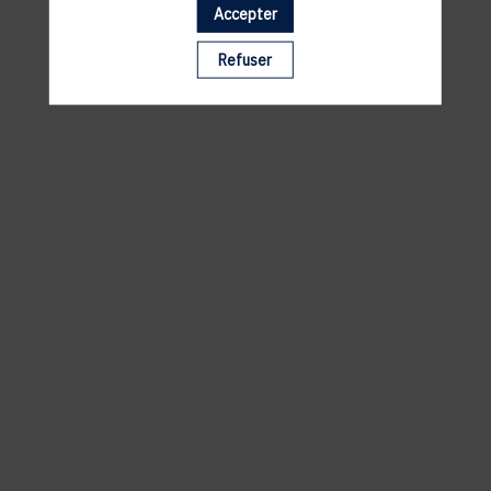
Accepter
Il manque du contenu : rafraichissez votre navigateur
Refuser